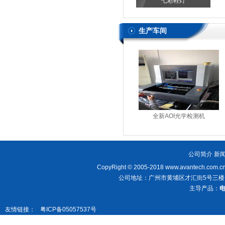
七彩鞋灯
生产车间
全新AOI光学检测机
公司简介
新
CopyRight © 2005-2018
www.avantech.com.c
公司地址：广州市黄埔区才汇街5号三楼 销售热
主导产品：
电
友情链接：
粤ICP备05057537号