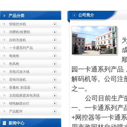
公司简介
产品分类
智能控水机
消费机/收费机
自助充值机
一卡通系列产品
电烙铁
热风枪
园一卡通系列产品
充电式放大镜
解码机等。公司注
音响功放机
之一。
香薰机 加湿器
太阳能家庭发电系统
公司目前生产的
锂电触摸台灯
一、一卡通系列产
产品配件
+网控器等一卡通
新闻中心