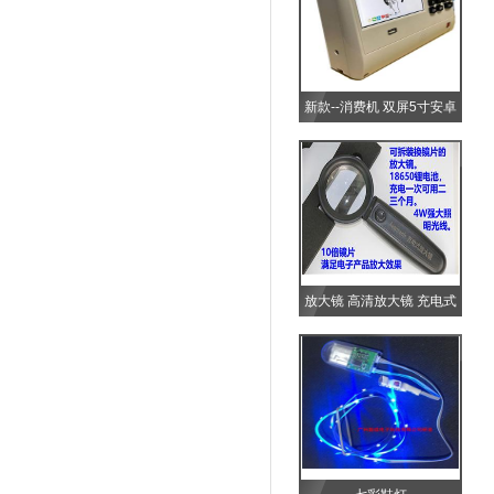
新款--消费机 双屏5寸安卓
版本
放大镜 高清放大镜 充电式
放大镜..