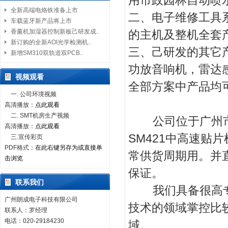
用市政园林自动喷
全新高端电烙铁准备上市
二、电子维修工具
车载蓝牙新产品将上市
香薰机加湿器控制新板己研发成..
的主机及整机全套
新订购的全新AOI光学检测机..
三、己研发的其它
新增SM310双轨道双PCB..
功放音响机，雷达
视频观看
全部方案中产品均
一. 公司环境视频
高清播放：
点此观看
二. SMT机房生产视频
公司位于广州市
高清播放：
点此观看
SM421中高速贴
三.宣传彩页
PDF格式：
在此右键另存为或直接单
常供货周期用。并
击浏览
保证。
联系我们
我们具备很高专
广州朗成电子科技有限公司
技术的领域掌控比
联系人：罗经理
电话：020-29184230
域。